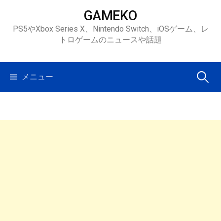
コ
GAMEKO
ン
PS5やXbox Series X、Nintendo Switch、iOSゲーム、レ
テ
トロゲームのニュースや話題
ン
ツ
へ
検
メニュー
ス
キ
索:
ッ
プ