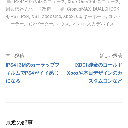
PS4/PS3/Vitaのニュース
,
Xbox One/360のニュース
,
周辺機器 / ハード改造
CronusMAX
,
DUALSHOCK
4
,
PS3
,
PS4
,
XB1
,
Xbox One
,
Xbox360
,
キーボード
,
コント
ローラー
,
コンバーター
,
マウス
,
マクロ
,
入力デバイス
投
古い投稿
新しい投稿
稿
[PS4] 3Mのカーラップフ
[XBO] 純金のゴールド
ナ
ィルムでPS4がイイ感じ
Xboxや木目デザインのカ
ビ
ゲ
になる
スタムコンなど
ー
シ
ョ
ン
最近の記事