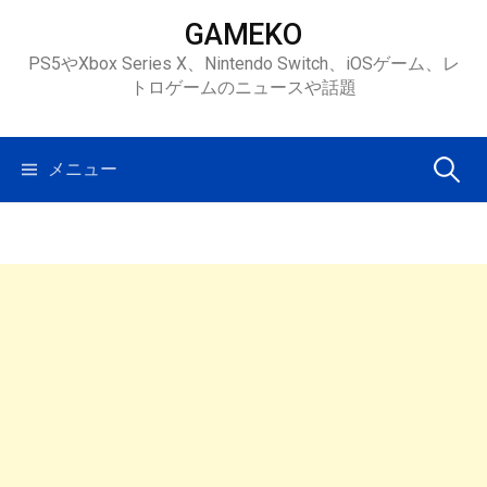
コ
GAMEKO
ン
PS5やXbox Series X、Nintendo Switch、iOSゲーム、レ
テ
トロゲームのニュースや話題
ン
ツ
へ
検
メニュー
ス
キ
索:
ッ
プ