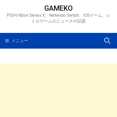
コ
GAMEKO
ン
PS5やXbox Series X、Nintendo Switch、iOSゲーム、レ
テ
トロゲームのニュースや話題
ン
ツ
へ
検
メニュー
ス
キ
索:
ッ
プ