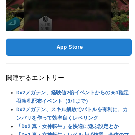
App Store
関連するエントリー
Dx2メガテン、経験値2倍イベントからの★4確定
召喚札配布イベント（3/1まで）
Dx2メガテン、スキル解放でバトルを有利に、カ
ンバリを作って効率良くレベリング
「Dx2 真・女神転生」を快適に遊ぶ設定とか
「Dx2 真・女神転生」レベル上げ作業、合体のマ