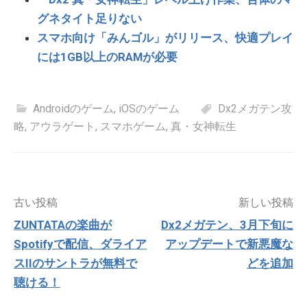
グネタイト足りない
スマホ向け「みんゴル」がリリース、快適プレイ
には1GB以上のRAMが必要
Androidのゲーム
,
iOSのゲーム
Dx2メガテン攻
略
,
アウラゲート
,
スマホゲーム
,
真・女神転生
投
古い投稿
新しい投稿
稿
ZUNTATAの楽曲が
Dx2メガテン、3月下旬に
ナ
Spotifyで配信、ダライア
アップデートで新悪魔な
ビ
ゲ
スIIのサントラが無料で
どを追加
ー
聴ける！
シ
ョ