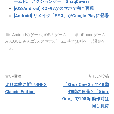
ーム化、アクションゲー「ShaqDown」
[iOS/Android] KOF97がスマホで完全再現
[Android] リメイク「FF 3」がGoogle Playに登場
Androidのゲーム
,
iOSのゲーム
iPhoneゲーム
,
みんGOL
,
みんゴル
,
スマホゲーム
,
基本無料ゲー
,
課金ゲ
ーム
投
古い投稿
新しい投稿
稿
より本物に近いSNES
「Xbox One X」で4K動
ナ
Classic Edition
作時の負荷と「Xbox
ビ
ゲ
One」で1080p動作時は
ー
同じ負荷
シ