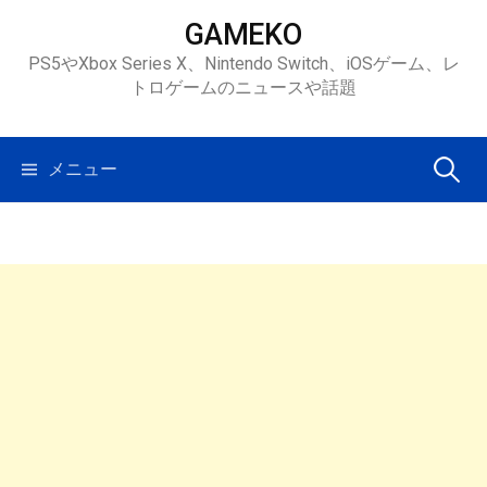
コ
GAMEKO
ン
PS5やXbox Series X、Nintendo Switch、iOSゲーム、レ
テ
トロゲームのニュースや話題
ン
ツ
へ
検
メニュー
ス
キ
索:
ッ
プ