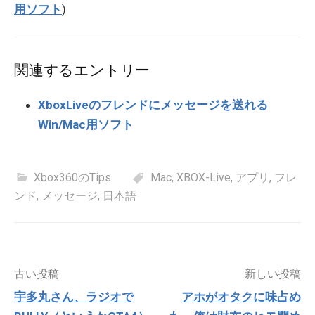
用ソフト
)
関連するエントリー
XboxLiveのフレンドにメッセージを送れる
Win/Mac用ソフト
Xbox360のTips
Mac
,
XBOX-Live
,
アプリ
,
フレ
ンド
,
メッセージ
,
日本語
投
古い投稿
新しい投稿
稿
宇多丸さん、ラジオで
アホがオタクに味占め
ナ