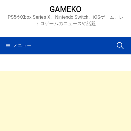
コ
GAMEKO
ン
PS5やXbox Series X、Nintendo Switch、iOSゲーム、レ
テ
トロゲームのニュースや話題
ン
ツ
へ
検
メニュー
ス
キ
索:
ッ
プ