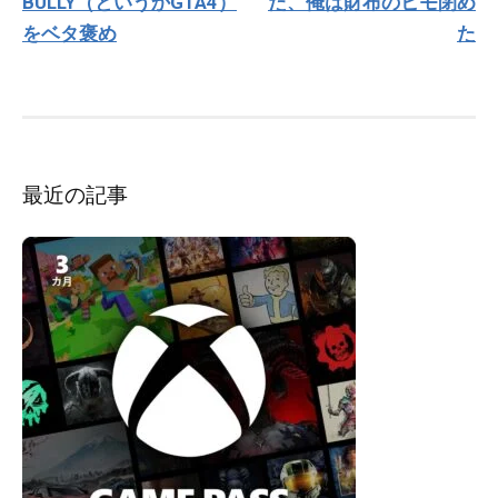
BULLY（というかGTA4）
た、俺は財布のヒモ閉め
ビ
ゲ
をベタ褒め
た
ー
シ
ョ
ン
最近の記事