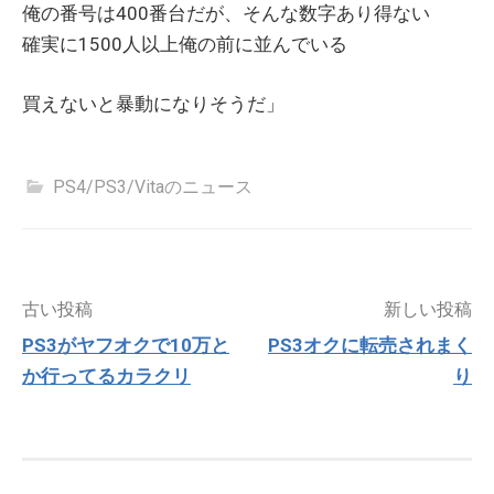
俺の番号は400番台だが、そんな数字あり得ない
確実に1500人以上俺の前に並んでいる
買えないと暴動になりそうだ」
PS4/PS3/Vitaのニュース
投
古い投稿
新しい投稿
稿
PS3がヤフオクで10万と
PS3オクに転売されまく
ナ
か行ってるカラクリ
り
ビ
ゲ
ー
シ
ョ