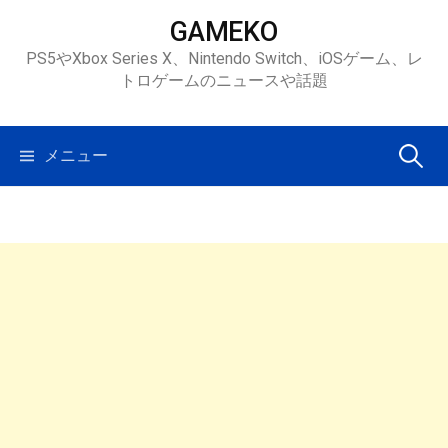
コ
GAMEKO
ン
PS5やXbox Series X、Nintendo Switch、iOSゲーム、レ
テ
トロゲームのニュースや話題
ン
ツ
へ
検
メニュー
ス
キ
索:
ッ
プ