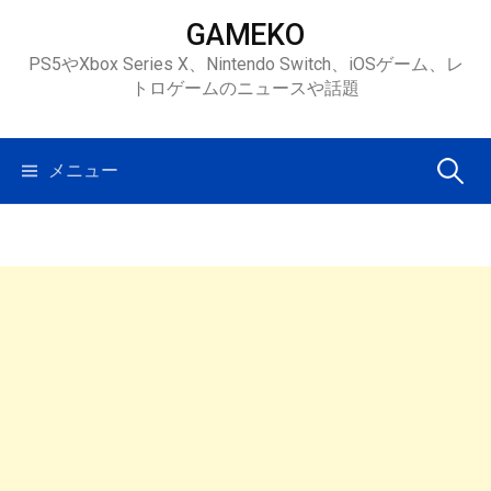
コ
GAMEKO
ン
PS5やXbox Series X、Nintendo Switch、iOSゲーム、レ
テ
トロゲームのニュースや話題
ン
ツ
へ
検
メニュー
ス
キ
索:
ッ
プ