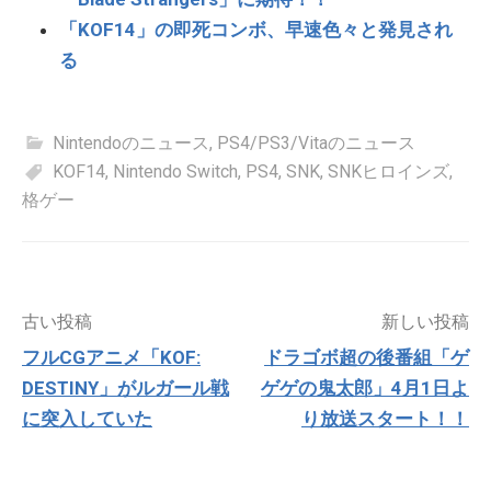
「KOF14」の即死コンボ、早速色々と発見され
る
Nintendoのニュース
,
PS4/PS3/Vitaのニュース
KOF14
,
Nintendo Switch
,
PS4
,
SNK
,
SNKヒロインズ
,
格ゲー
投
古い投稿
新しい投稿
稿
フルCGアニメ「KOF:
ドラゴボ超の後番組「ゲ
ナ
DESTINY」がルガール戦
ゲゲの鬼太郎」4月1日よ
ビ
ゲ
に突入していた
り放送スタート！！
ー
シ
ョ