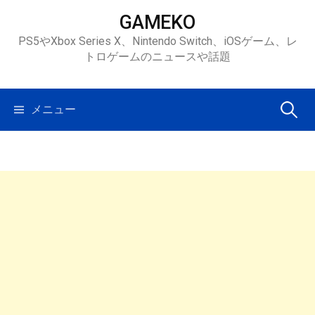
コ
GAMEKO
ン
PS5やXbox Series X、Nintendo Switch、iOSゲーム、レ
テ
トロゲームのニュースや話題
ン
ツ
へ
検
メニュー
ス
キ
索:
ッ
プ