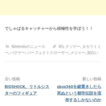
でしゃばるキャッチャーから積極性を学ぼう！！
Nintendoのニュース
Wii
,
クソゲー
,
タカラトミ
ー
,
バグゲー
,
パーフェクトクローザー
,
メジャー
,
面白い
投
古い投稿
新しい投稿
稿
BIOSHOCK、リトルシス
xbox360を縦置きしたら
ナ
ターのフィギュア
死ぬという都市伝説を流
ビ
ゲ
布するしかないのか
ー