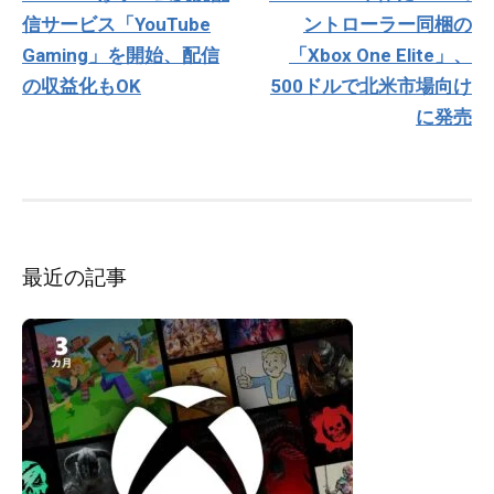
ナ
信サービス「YouTube
ントローラー同梱の
ビ
ゲ
Gaming」を開始、配信
「Xbox One Elite」、
ー
の収益化もOK
500ドルで北米市場向け
シ
に発売
ョ
ン
最近の記事