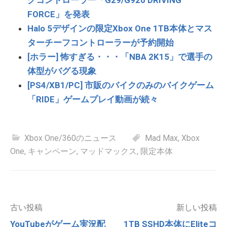
グコントローラー「G29/G920 DRIVING
FORCE」を発表
Halo 5デザインの限定Xbox One 1TB本体とマス
ターチーフコントローラーが予約開始
[ホラー] 怖すぎる・・・「NBA 2K15」で選手の
体型がバグる現象
[PS4/XB1/PC] 市販のバイクのみのバイクゲーム
「RIDE」ゲームプレイ動画が続々
Xbox One/360のニュース
Mad Max
,
Xbox
One
,
キャンペーン
,
マッドマックス
,
限定本体
投
古い投稿
新しい投稿
稿
YouTubeがゲーム実況配
1TB SSHD本体にEliteコ