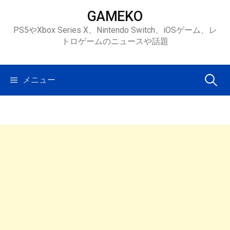
コ
GAMEKO
ン
PS5やXbox Series X、Nintendo Switch、iOSゲーム、レ
テ
トロゲームのニュースや話題
ン
ツ
へ
検
メニュー
ス
キ
索:
ッ
プ