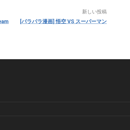
新しい投稿
eam
[パラパラ漫画] 悟空 VS スーパーマン