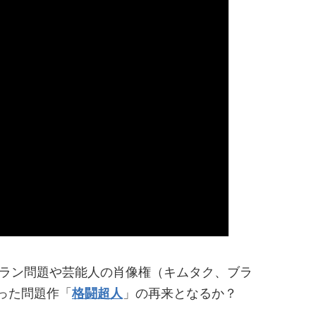
ーラン問題や芸能人の肖像権（キムタク、ブラ
った問題作「
格闘超人
」の再来となるか？