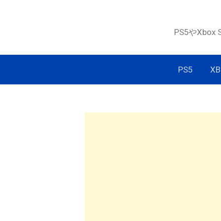
コ
ン
PS5やXbox
テ
ン
ツ
PS5
XB
へ
ス
キ
ッ
プ