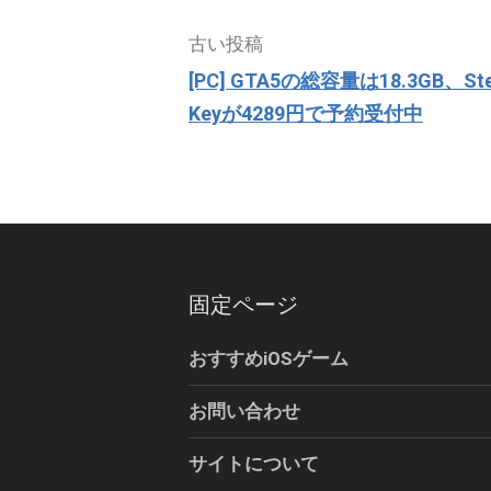
投
古い投稿
稿
[PC] GTA5の総容量は18.3GB、St
ナ
Keyが4289円で予約受付中
ビ
ゲ
ー
シ
ョ
ン
固定ページ
おすすめiOSゲーム
お問い合わせ
サイトについて