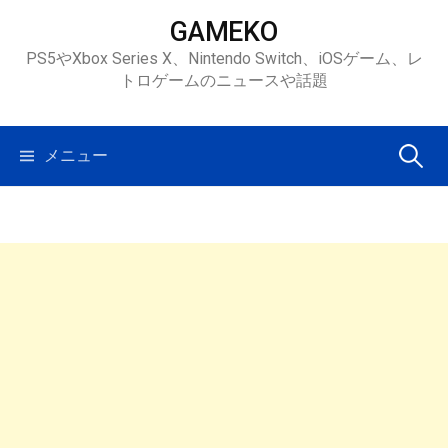
コ
GAMEKO
ン
PS5やXbox Series X、Nintendo Switch、iOSゲーム、レ
テ
トロゲームのニュースや話題
ン
ツ
へ
検
メニュー
ス
キ
索:
ッ
プ