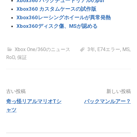
Xbox360 ハックチュートリアルのpdf
Xbox360 カスタムケースの試作版
Xbox360レーシングホイールが異常発熱
Xbox360ディスク傷、MSが認める
Xbox One/360のニュース
3年
,
E74エラー
,
MS
,
RoD
,
保証
投
古い投稿
新しい投稿
稿
奇っ怪リアルマリオTシ
パックマンルアー？
ナ
ャツ
ビ
ゲ
ー
シ