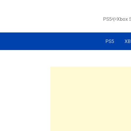
コ
ン
PS5やXbox
テ
ン
ツ
PS5
XB
へ
ス
キ
ッ
プ