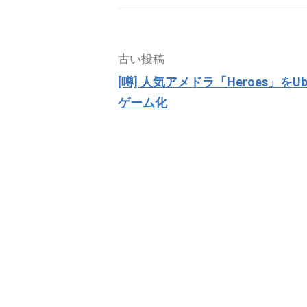
投
古い投稿
稿
[噂] 人気アメドラ「Heroes」をUb
ナ
ゲーム化
ビ
ゲ
ー
シ
ョ
ン