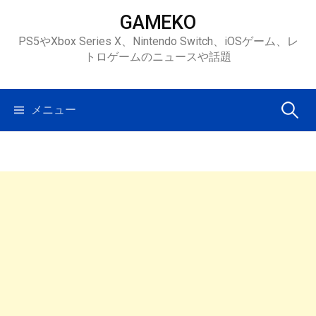
コ
GAMEKO
ン
PS5やXbox Series X、Nintendo Switch、iOSゲーム、レ
テ
トロゲームのニュースや話題
ン
ツ
へ
検
メニュー
ス
キ
索:
ッ
プ