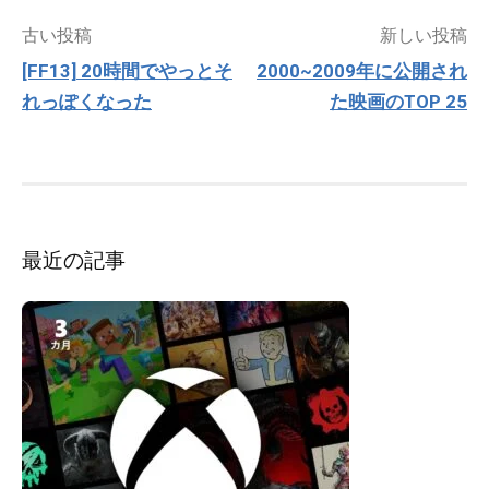
投
古い投稿
新しい投稿
稿
[FF13] 20時間でやっとそ
2000~2009年に公開され
ナ
れっぽくなった
た映画のTOP 25
ビ
ゲ
ー
シ
ョ
ン
最近の記事