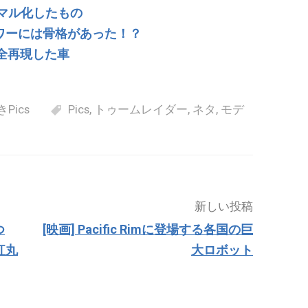
ミニマル化したもの
フラワーには骨格があった！？
を完全再現した車
Pics
Pics
,
トゥームレイダー
,
ネタ
,
モデ
新しい投稿
つ
[映画] Pacific Rimに登場する各国の巨
の紅丸
大ロボット