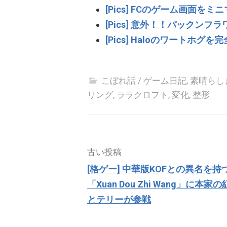
[Pics] FCのゲーム画面を
[Pics] 意外！！パックン
[Pics] Haloのワートホグ
こぼれ話 / ゲーム日記
,
素晴らしき
リング
,
ララクロフト
,
変化
,
整形
投
古い投稿
稿
[格ゲー] 中華版KOFとの異名を持
ナ
「Xuan Dou Zhi Wang」に本家
ビ
とテリーが参戦
ゲ
ー
シ