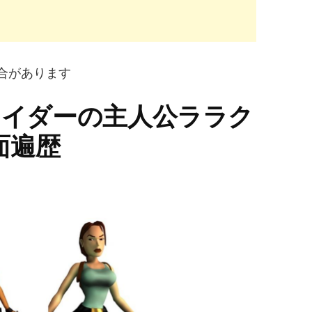
合があります
ームレイダーの主人公ララク
面遍歴