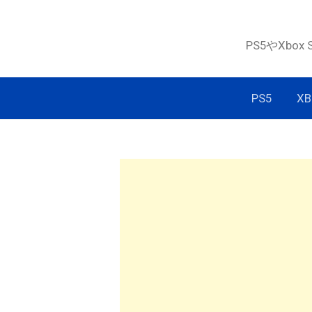
コ
ン
PS5やXbox
テ
ン
ツ
PS5
XB
へ
ス
キ
ッ
プ