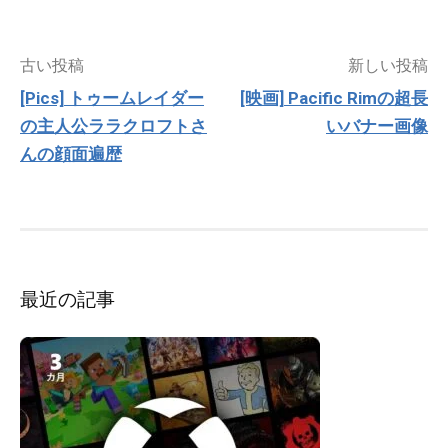
投
古い投稿
新しい投稿
稿
[Pics] トゥームレイダー
[映画] Pacific Rimの超長
ナ
の主人公ララクロフトさ
いバナー画像
ビ
ゲ
んの顔面遍歴
ー
シ
ョ
ン
最近の記事