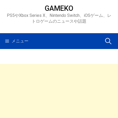
コ
GAMEKO
ン
PS5やXbox Series X、Nintendo Switch、iOSゲーム、レ
テ
トロゲームのニュースや話題
ン
ツ
へ
検
メニュー
ス
キ
索:
ッ
プ