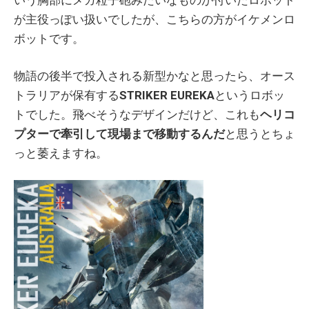
いう胸部にメガ粒子砲みたいなものが付いたロボット
が主役っぽい扱いでしたが、こちらの方がイケメンロ
ボットです。
物語の後半で投入される新型かなと思ったら、オース
トラリアが保有する
STRIKER EUREKA
というロボッ
トでした。飛べそうなデザインだけど、これも
ヘリコ
プターで牽引して現場まで移動するんだ
と思うとちょ
っと萎えますね。