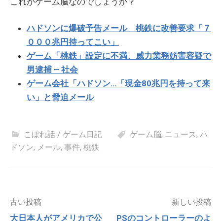
これがゲーム脳なのでしょうか？
ハドソンに爆破予告メール 桃鉄に改善要求「７
０００兆円持ってこい」
ゲーム「桃鉄」設定に不満、威力業務妨害容疑で
男逮捕 – 社会
ゲーム会社「ハドソン…「現金80兆円を持って来
い」と脅迫メール
こぼれ話 / ゲーム日記
ゲーム脳
,
ニュース
,
ハ
ドソン
,
メール
,
事件
,
桃鉄
投
古い投稿
新しい投稿
稿
大日本人がアメリカで公
PSのコントローラーのよ