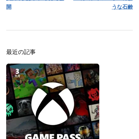
ナ
開
うな石鹸
ビ
ゲ
ー
シ
ョ
ン
最近の記事