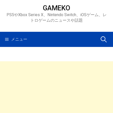
コ
GAMEKO
ン
PS5やXbox Series X、Nintendo Switch、iOSゲーム、レ
テ
トロゲームのニュースや話題
ン
ツ
へ
検
メニュー
ス
キ
索:
ッ
プ