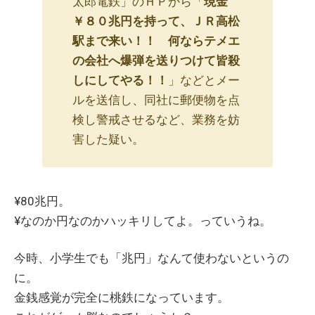
太郎電鉄」のＨＰから「
現金
￥８０兆円を持って、ＪＲ高松
駅まで来い！！ 何ならテメエ
の会社へ爆弾を送りつけて皆殺
しにしてやる！！
」などとメー
ルを送信し、同社に郵便物を点
検し警戒させるなど、業務を妨
害した疑い。
¥80兆円。
¥なのか円なのかハッキリしてよ。っていうね。
今時、小学生でも「兆円」なんて使わないというの
に。
金銭感覚が完全に桃鉄になっています。