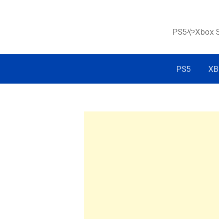
コ
ン
PS5やXbox
テ
ン
ツ
PS5
XB
へ
ス
キ
ッ
プ