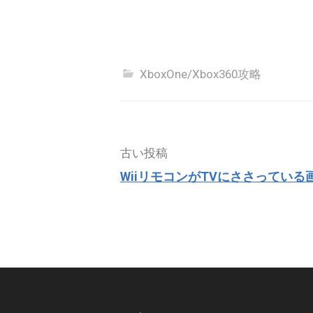
XboxOne/Xbox360攻略
投
古い投稿
稿
WiiリモコンがTVにささっている
ナ
ビ
ゲ
ー
シ
ョ
ン