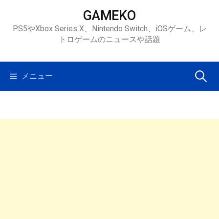
コ
GAMEKO
ン
PS5やXbox Series X、Nintendo Switch、iOSゲーム、レ
テ
トロゲームのニュースや話題
ン
ツ
へ
検
メニュー
ス
キ
索:
ッ
プ