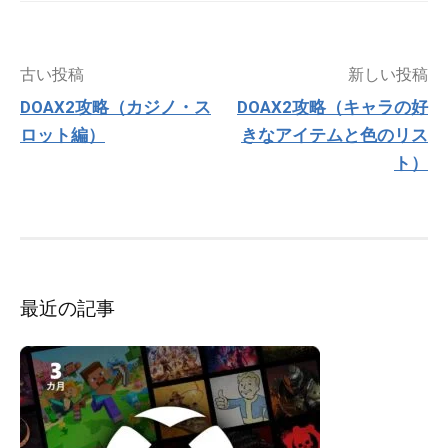
投
古い投稿
新しい投稿
稿
DOAX2攻略（カジノ・ス
DOAX2攻略（キャラの好
ナ
ロット編）
きなアイテムと色のリス
ビ
ゲ
ト）
ー
シ
ョ
ン
最近の記事