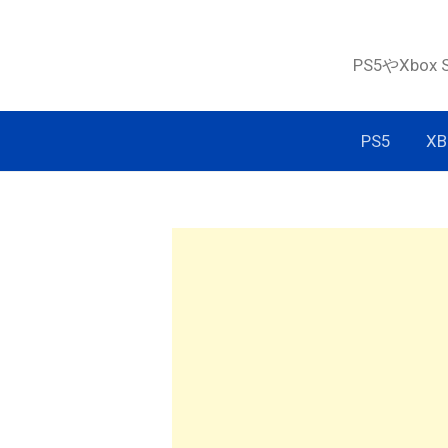
コ
ン
PS5やXbox
テ
ン
ツ
PS5
XB
へ
ス
キ
ッ
プ