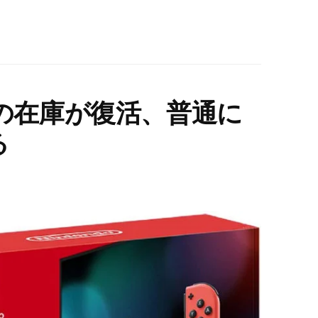
itchの在庫が復活、普通に
る