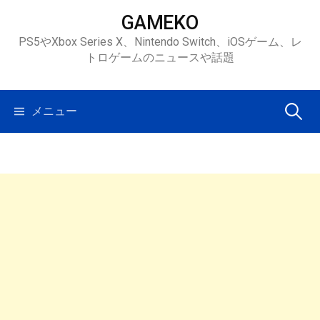
コ
GAMEKO
ン
PS5やXbox Series X、Nintendo Switch、iOSゲーム、レ
テ
トロゲームのニュースや話題
ン
ツ
へ
検
メニュー
ス
キ
索:
ッ
プ