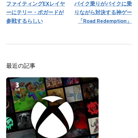
ファイティングEXレイヤ
バイク乗りがバイクに乗
ナ
ーにテリー・ボガードが
りながら対決する神ゲー
ビ
ゲ
参戦するらしい
「Road Redemption」
ー
シ
ョ
ン
最近の記事