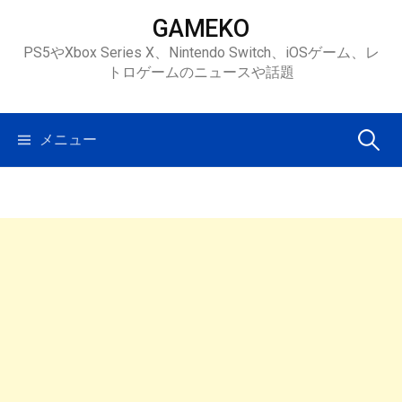
コ
GAMEKO
ン
PS5やXbox Series X、Nintendo Switch、iOSゲーム、レ
テ
トロゲームのニュースや話題
ン
ツ
へ
検
メニュー
ス
キ
索:
ッ
プ