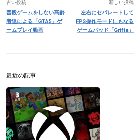
投
古い投稿
新しい投稿
稿
普段ゲームをしない高齢
左右にセパレートして
ナ
者達による「GTA5」ゲ
FPS操作モードにもなる
ビ
ゲ
ームプレイ動画
ゲームパッド「Grifta」
ー
シ
ョ
ン
最近の記事