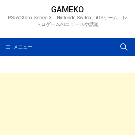
コ
GAMEKO
ン
PS5やXbox Series X、Nintendo Switch、iOSゲーム、レ
テ
トロゲームのニュースや話題
ン
ツ
へ
検
メニュー
ス
キ
索:
ッ
プ