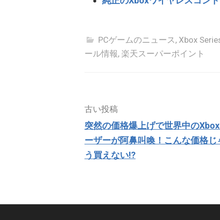
純正のXboxワイヤレスコン
PCゲームのニュース
,
Xbox Serie
ール情報
,
楽天スーパーポイント
投
古い投稿
稿
突然の価格爆上げで世界中のXbo
ナ
ーザーが阿鼻叫喚！こんな価格じ
ビ
う買えない!?
ゲ
ー
シ
ョ
ン