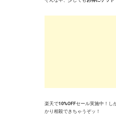
楽天で
10%OFF
セール実施中！し
かり相殺できちゃうぞッ！