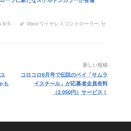
トローラに新たなスケルトンカラーが登場
s X/S
Xbox ワイヤレスコントローラー
,
セ
新しい投稿
xユ
コロコロ6月号で伝説のベイ「サムラ
ゃも
イスチール」が応募者全員有料
（2,050円）サービス！