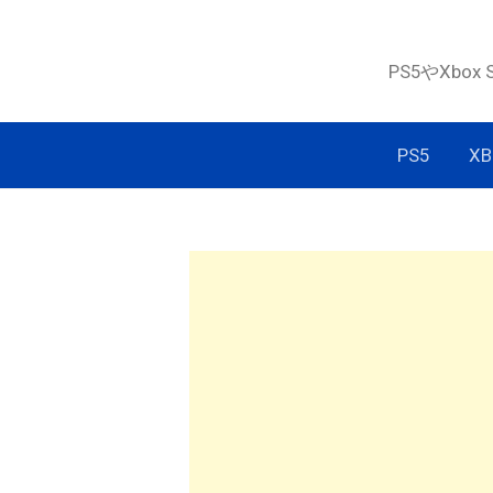
コ
ン
PS5やXbox
テ
ン
ツ
PS5
XB
へ
ス
キ
ッ
プ