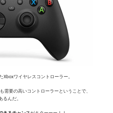
たXboxワイヤレスコントローラー。
らも需要の高いコントローラーということで、
あるんだ。
できるチャンス
がキターーー！！