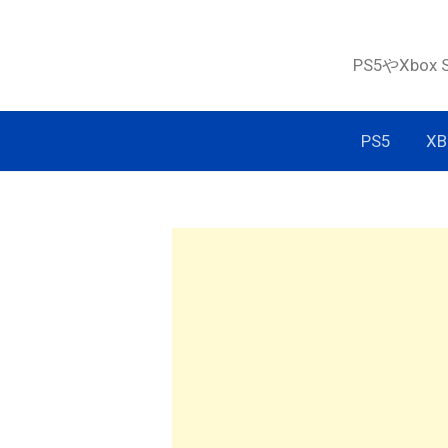
コ
ン
PS5やXbox
テ
ン
ツ
PS5
XB
へ
ス
キ
ッ
プ