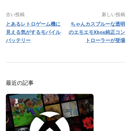
投
古い投稿
新しい投稿
稿
とあるレトロゲーム機に
ちゃんカスブルーな透明
ナ
見える気がするモバイル
のエモエモXbox純正コン
ビ
ゲ
バッテリー
トローラーが登場
ー
シ
ョ
ン
最近の記事