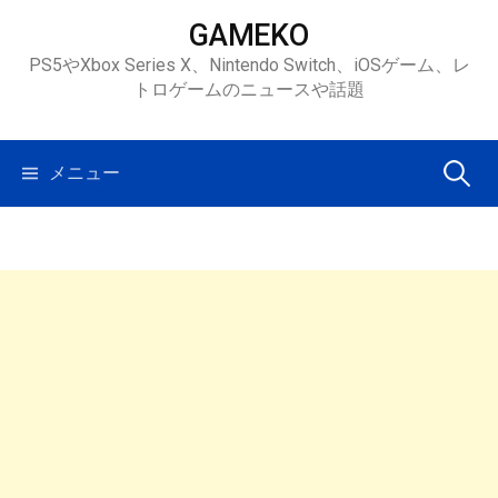
コ
GAMEKO
ン
PS5やXbox Series X、Nintendo Switch、iOSゲーム、レ
テ
トロゲームのニュースや話題
ン
ツ
へ
検
メニュー
ス
キ
索:
ッ
プ