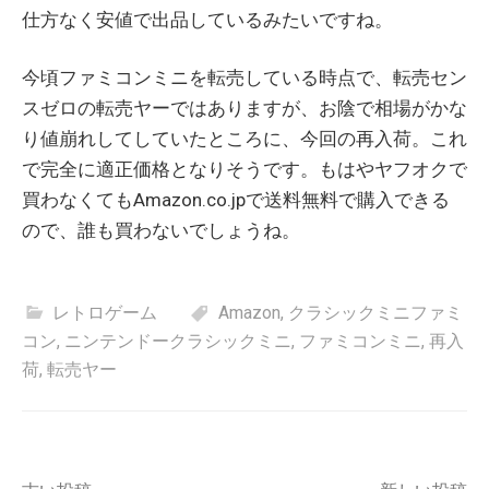
仕方なく安値で出品しているみたいですね。
今頃ファミコンミニを転売している時点で、転売セン
スゼロの転売ヤーではありますが、お陰で相場がかな
り値崩れしてしていたところに、今回の再入荷。これ
で完全に適正価格となりそうです。もはやヤフオクで
買わなくてもAmazon.co.jpで送料無料で購入できる
ので、誰も買わないでしょうね。
レトロゲーム
Amazon
,
クラシックミニファミ
コン
,
ニンテンドークラシックミニ
,
ファミコンミニ
,
再入
荷
,
転売ヤー
投