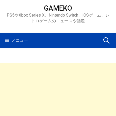
コ
GAMEKO
ン
PS5やXbox Series X、Nintendo Switch、iOSゲーム、レ
テ
トロゲームのニュースや話題
ン
ツ
へ
検
メニュー
ス
キ
索:
ッ
プ