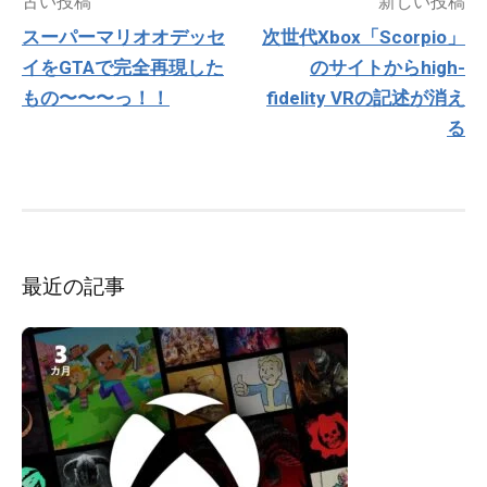
古い投稿
新しい投稿
稿
スーパーマリオオデッセ
次世代Xbox「Scorpio」
ナ
イをGTAで完全再現した
のサイトからhigh-
ビ
ゲ
もの〜〜〜っ！！
fidelity VRの記述が消え
ー
る
シ
ョ
ン
最近の記事