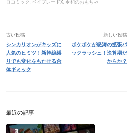
ロコミック
,
ベイブレードX
,
令和のおもちゃ
投
古い投稿
新しい投稿
稿
シンカリオンがキッズに
ポケポケが怒涛の拡張パ
ナ
人気のヒミツ！新幹線縛
ックラッシュ！決算期だ
ビ
ゲ
りでも変化をもたせる合
からか？
ー
体ギミック
シ
ョ
ン
最近の記事