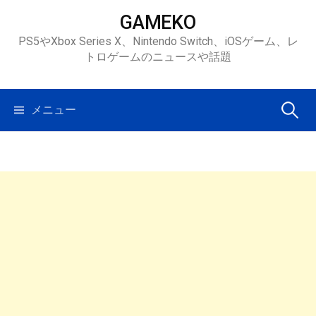
コ
GAMEKO
ン
PS5やXbox Series X、Nintendo Switch、iOSゲーム、レ
テ
トロゲームのニュースや話題
ン
ツ
へ
検
メニュー
ス
キ
索:
ッ
プ