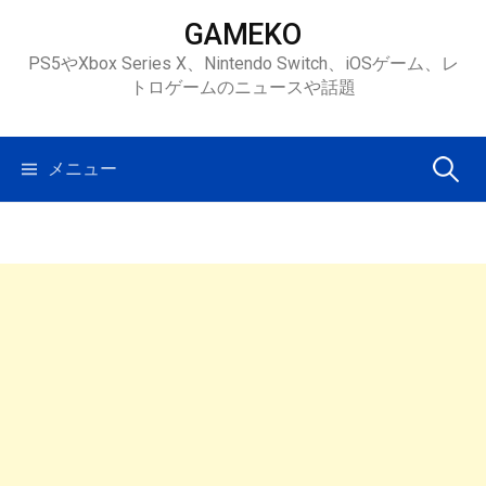
コ
GAMEKO
ン
PS5やXbox Series X、Nintendo Switch、iOSゲーム、レ
テ
トロゲームのニュースや話題
ン
ツ
へ
検
メニュー
ス
キ
索:
ッ
プ