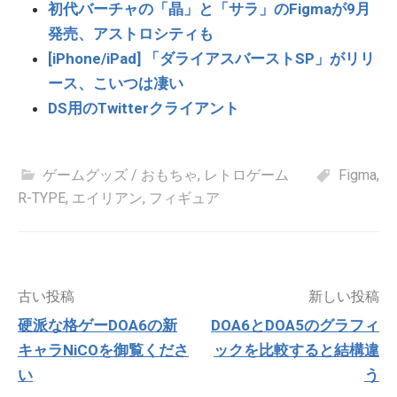
初代バーチャの「晶」と「サラ」のFigmaが9月
発売、アストロシティも
[iPhone/iPad] 「ダライアスバーストSP」がリリ
ース、こいつは凄い
DS用のTwitterクライアント
ゲームグッズ / おもちゃ
,
レトロゲーム
Figma
,
R-TYPE
,
エイリアン
,
フィギュア
投
古い投稿
新しい投稿
稿
硬派な格ゲーDOA6の新
DOA6とDOA5のグラフィ
ナ
キャラNiCOを御覧くださ
ックを比較すると結構違
ビ
ゲ
い
う
ー