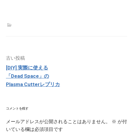
投
古い投稿
稿
[DIY] 実際に使える
ナ
「Dead Space」の
ビ
ゲ
Plasma Cutterレプリカ
ー
シ
ョ
ン
コメントを残す
メールアドレスが公開されることはありません。
※
が付
いている欄は必須項目です