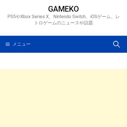
コ
GAMEKO
ン
PS5やXbox Series X、Nintendo Switch、iOSゲーム、レ
テ
トロゲームのニュースや話題
ン
ツ
へ
検
メニュー
ス
キ
索:
ッ
プ