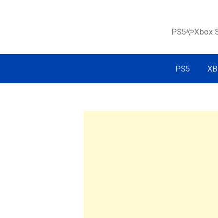
コ
ン
PS5やXbox
テ
ン
ツ
PS5
XB
へ
ス
キ
ッ
プ