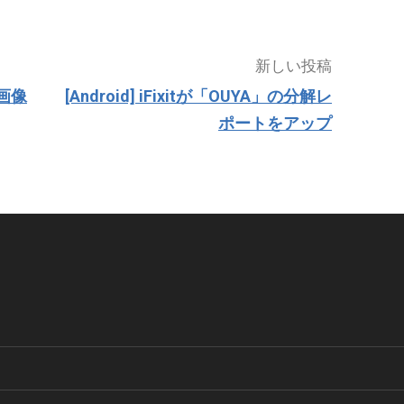
新しい投稿
ー画像
[Android] iFixitが「OUYA」の分解レ
ポートをアップ