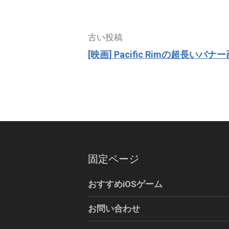
投
古い投稿
稿
[映画] Pacific Rimの超長いバナ
ナ
ビ
ゲ
ー
シ
ョ
ン
固定ページ
おすすめiOSゲーム
お問い合わせ