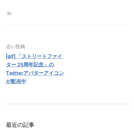
投
古い投稿
稿
[gif] 「ストリートファイ
ナ
ター 25周年記念」の
ビ
ゲ
Twitterアバターアイコン
ー
が配布中
シ
ョ
ン
最近の記事