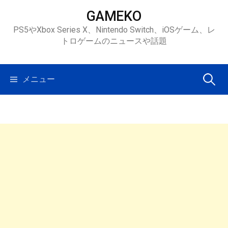
コ
GAMEKO
ン
PS5やXbox Series X、Nintendo Switch、iOSゲーム、レ
テ
トロゲームのニュースや話題
ン
ツ
へ
検
メニュー
ス
キ
索:
ッ
プ