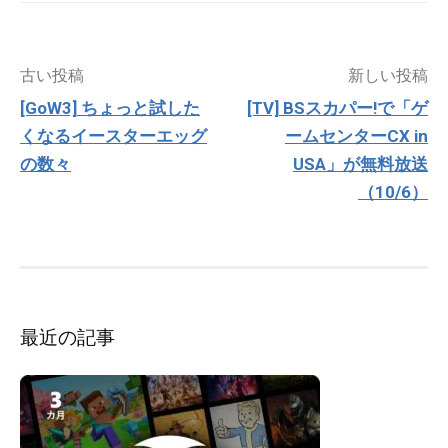
投
古い投稿
新しい投稿
稿
[GoW3] ちょっと試した
[TV] BSスカパー!で「ゲ
ナ
くなるイースターエッグ
ームセンターCX in
ビ
ゲ
の数々
USA」が無料放送
ー
（10/6）
シ
ョ
ン
最近の記事