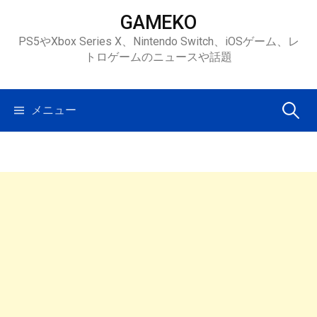
コ
GAMEKO
ン
PS5やXbox Series X、Nintendo Switch、iOSゲーム、レ
テ
トロゲームのニュースや話題
ン
ツ
へ
検
メニュー
ス
キ
索:
ッ
プ