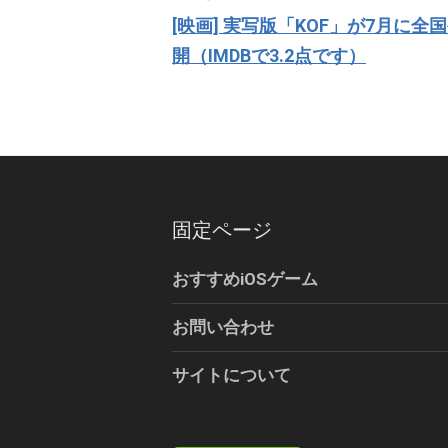
稿
[映画] 実写版「KOF」が7月に全
ナ
開（IMDBで3.2点です）
ビ
ゲ
ー
シ
ョ
ン
固定ページ
おすすめiOSゲーム
お問い合わせ
サイトについて