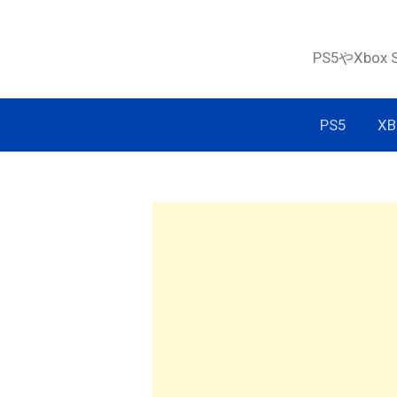
コ
ン
PS5やXbox
テ
ン
ツ
PS5
XB
へ
ス
キ
ッ
プ