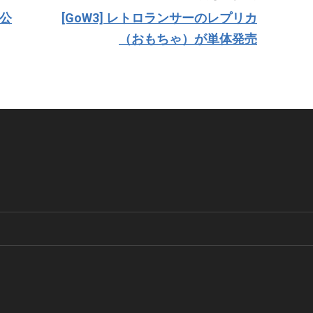
国公
[GoW3] レトロランサーのレプリカ
（おもちゃ）が単体発売