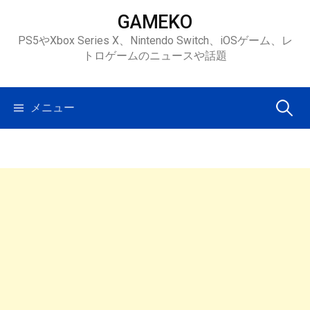
コ
GAMEKO
ン
PS5やXbox Series X、Nintendo Switch、iOSゲーム、レ
テ
トロゲームのニュースや話題
ン
ツ
へ
検
メニュー
ス
キ
索:
ッ
プ