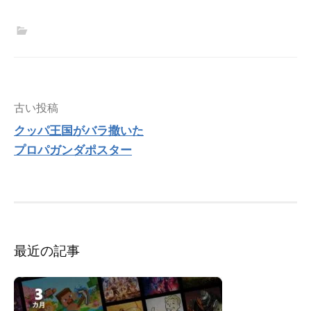
投
古い投稿
稿
クッパ王国がバラ撒いた
ナ
プロパガンダポスター
ビ
ゲ
ー
シ
ョ
ン
最近の記事