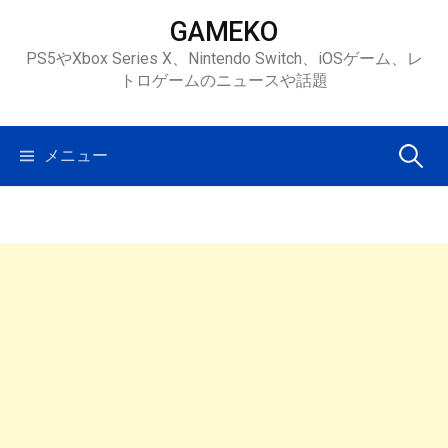
コ
GAMEKO
ン
PS5やXbox Series X、Nintendo Switch、iOSゲーム、レ
テ
トロゲームのニュースや話題
ン
ツ
へ
検
メニュー
ス
キ
索:
ッ
プ