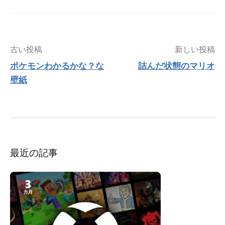
投
古い投稿
新しい投稿
稿
ポケモンわかるかな？な
詰んだ状態のマリオ
ナ
壁紙
ビ
ゲ
ー
シ
ョ
ン
最近の記事