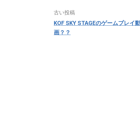
投
古い投稿
稿
KOF SKY STAGEのゲームプレイ
ナ
画？？
ビ
ゲ
ー
シ
ョ
ン