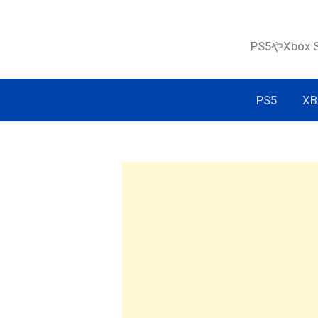
コ
ン
PS5やXbox
テ
ン
ツ
PS5
XB
へ
ス
キ
ッ
プ