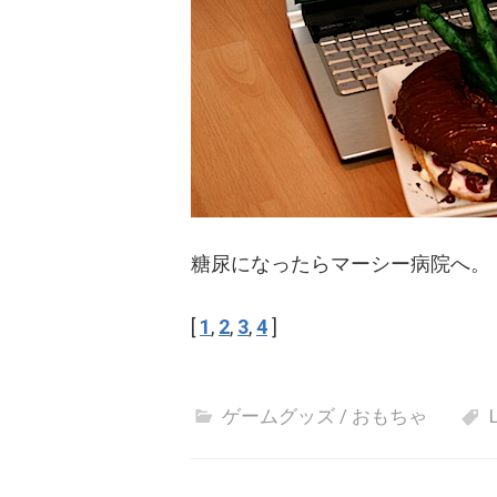
糖尿になったらマーシー病院へ。
[
1
,
2
,
3
,
4
]
ゲームグッズ / おもちゃ