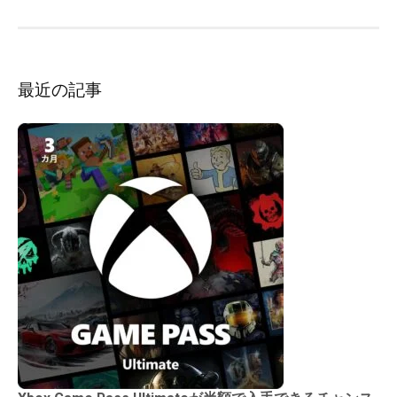
ー
シ
ョ
ン
最近の記事