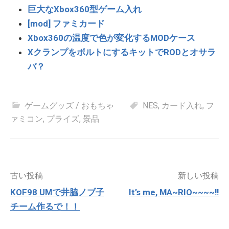
巨大なXbox360型ゲーム入れ
[mod] ファミカード
Xbox360の温度で色が変化するMODケース
XクランプをボルトにするキットでRODとオサラ
バ？
ゲームグッズ / おもちゃ
NES
,
カード入れ
,
フ
ァミコン
,
プライズ
,
景品
投
古い投稿
新しい投稿
稿
KOF98 UMで井脇ノブ子
It’s me, MA~RIO~~~~!!
ナ
チーム作るで！！
ビ
ゲ