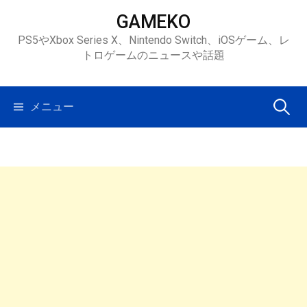
コ
GAMEKO
ン
PS5やXbox Series X、Nintendo Switch、iOSゲーム、レ
テ
トロゲームのニュースや話題
ン
ツ
へ
検
メニュー
ス
キ
索:
ッ
プ