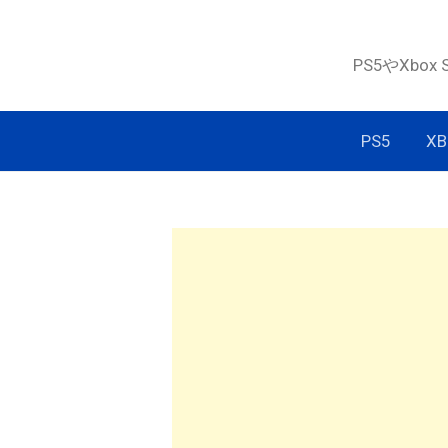
コ
ン
PS5やXbox
テ
ン
ツ
PS5
XB
へ
ス
キ
ッ
プ