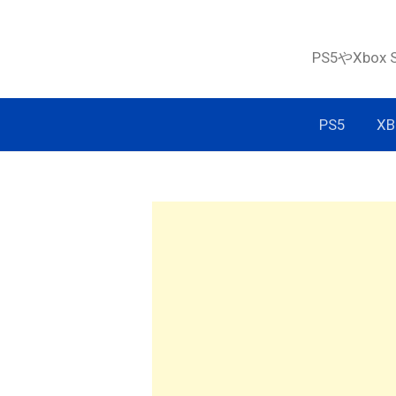
コ
ン
PS5やXbox
テ
ン
ツ
PS5
XB
へ
ス
キ
ッ
プ