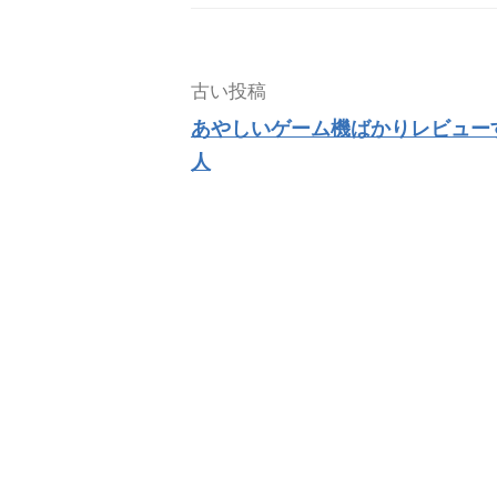
投
古い投稿
稿
あやしいゲーム機ばかりレビュー
ナ
人
ビ
ゲ
ー
シ
ョ
ン