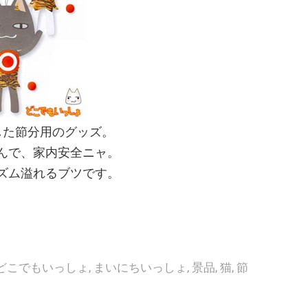
した節分用のグッズ。
んで、家内安全ニャ。
ズム溢れるブツです。
どこでもいっしょ
,
まいにちいっしょ
,
景品
,
猫
,
節