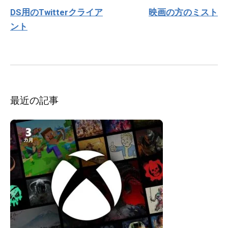
稿
DS用のTwitterクライア
映画の方のミスト
ナ
ント
ビ
ゲ
ー
シ
ョ
ン
最近の記事