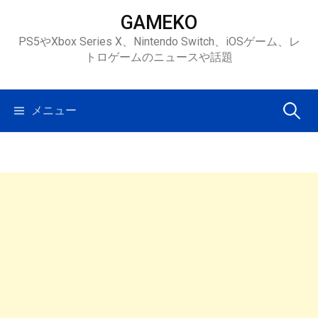
コ
GAMEKO
ン
PS5やXbox Series X、Nintendo Switch、iOSゲーム、レ
テ
トロゲームのニュースや話題
ン
ツ
へ
検
メニュー
ス
キ
索:
ッ
プ