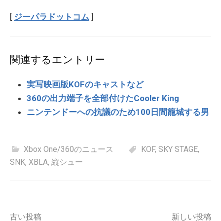
[
ジーパラドットコム
]
関連するエントリー
実写映画版KOFのキャストなど
360の出力端子を全部付けたCooler King
ニンテンドーへの抗議のため100日間籠城する男
Xbox One/360のニュース
KOF
,
SKY STAGE
,
SNK
,
XBLA
,
縦シュー
投
古い投稿
新しい投稿