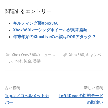
関連するエントリー
キルティング製Xbox360
Xbox360レーシングホイールが異常発熱
年末年始のXboxLiveの不調はDOSアタック？
Xbox One/360のニュース
Xbox360
,
キャンペ
ーン
,
本体
,
純金
,
香港
投
古い投稿
新しい投稿
稿
1upキノコヘルメットカ
Left4Deadの対戦モード
ナ
バー
の勘違い
ビ