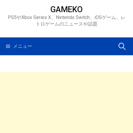
コ
GAMEKO
ン
PS5やXbox Series X、Nintendo Switch、iOSゲーム、レ
テ
トロゲームのニュースや話題
ン
ツ
へ
検
メニュー
ス
キ
索:
ッ
プ