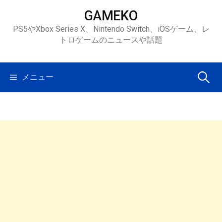
コ
GAMEKO
ン
PS5やXbox Series X、Nintendo Switch、iOSゲーム、レ
テ
トロゲームのニュースや話題
ン
ツ
へ
検
メニュー
ス
キ
索:
ッ
プ