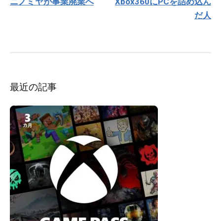
ニノミヤが事業廃業へ
Xbox360にPCを詰め込ん
ナ
だ人
ビ
ゲ
ー
シ
ョ
ン
最近の記事