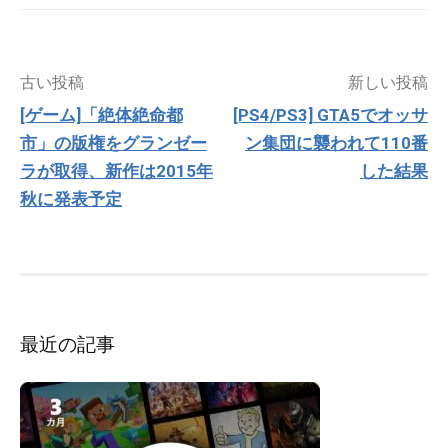
投
古い投稿
新しい投稿
稿
[ゲーム]「絶体絶命都
[PS4/PS3] GTA5でオッサ
ナ
市」の版権をグランゼー
ン集団に襲われて110番
ビ
ゲ
ラが取得、新作は2015年
した結果
ー
秋に発表予定
シ
ョ
ン
最近の記事