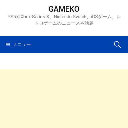
コ
GAMEKO
ン
PS5やXbox Series X、Nintendo Switch、iOSゲーム、レ
テ
トロゲームのニュースや話題
ン
ツ
へ
検
メニュー
ス
キ
索:
ッ
プ