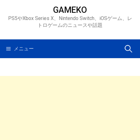
コ
GAMEKO
ン
PS5やXbox Series X、Nintendo Switch、iOSゲーム、レ
テ
トロゲームのニュースや話題
ン
ツ
へ
検
メニュー
ス
キ
索:
ッ
プ