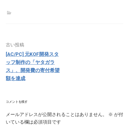
投
古い投稿
稿
[AC/PC] 元KOF開発スタ
ナ
ッフ制作の「ヤタガラ
ビ
ゲ
ス」、開発費の寄付希望
ー
額を達成
シ
ョ
ン
コメントを残す
メールアドレスが公開されることはありません。
※
が付
いている欄は必須項目です