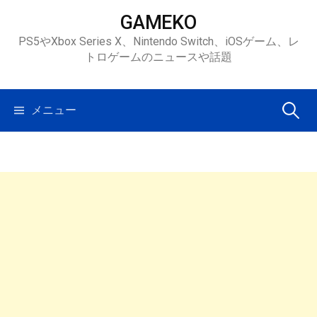
コ
GAMEKO
ン
PS5やXbox Series X、Nintendo Switch、iOSゲーム、レ
テ
トロゲームのニュースや話題
ン
ツ
へ
検
メニュー
ス
キ
索:
ッ
プ