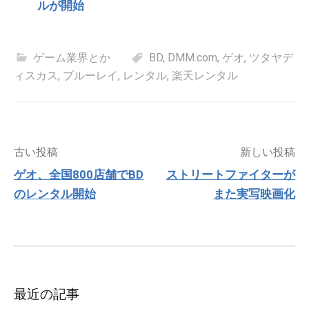
ルが開始
ゲーム業界とか
BD
,
DMM.com
,
ゲオ
,
ツタヤデ
ィスカス
,
ブルーレイ
,
レンタル
,
楽天レンタル
投
古い投稿
新しい投稿
稿
ゲオ、全国800店舗でBD
ストリートファイターが
ナ
のレンタル開始
また実写映画化
ビ
ゲ
ー
シ
ョ
ン
最近の記事