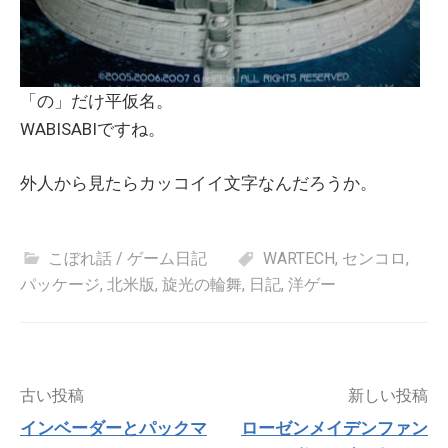
「の」だけ平仮名。
WABISABIですね。
外人から見たらカッコイイ文字なんだろうか。
こぼれ話 / ゲーム日記
WARTECH
,
センコロ
,
パッケージ
,
北米版
,
旋光の輪舞
,
日記
,
洋ゲー
投
古い投稿
新しい投稿
稿
インベーダーとパックマ
ローゼンメイデンファン
ナ