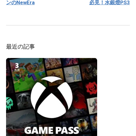
ンのNewEra
必見！水銀燈PS3
ビ
ゲ
ー
シ
ョ
ン
最近の記事