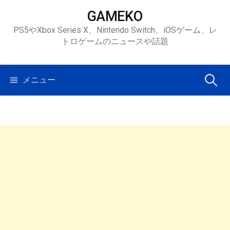
コ
GAMEKO
ン
PS5やXbox Series X、Nintendo Switch、iOSゲーム、レ
テ
トロゲームのニュースや話題
ン
ツ
へ
検
メニュー
ス
キ
索:
ッ
プ