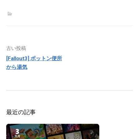
投
古い投稿
稿
[Fallout3] ボットン便所
ナ
から湯気
ビ
ゲ
ー
シ
ョ
ン
最近の記事