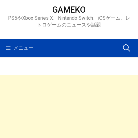
コ
GAMEKO
ン
PS5やXbox Series X、Nintendo Switch、iOSゲーム、レ
テ
トロゲームのニュースや話題
ン
ツ
へ
検
メニュー
ス
キ
索:
ッ
プ