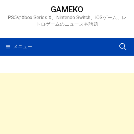
コ
GAMEKO
ン
PS5やXbox Series X、Nintendo Switch、iOSゲーム、レ
テ
トロゲームのニュースや話題
ン
ツ
へ
検
メニュー
ス
キ
索:
ッ
プ