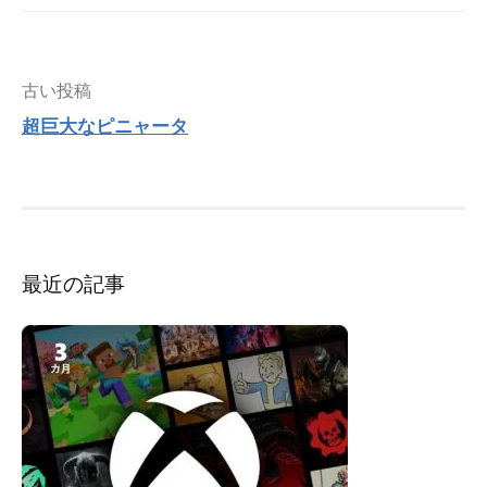
投
古い投稿
稿
超巨大なピニャータ
ナ
ビ
ゲ
ー
シ
ョ
ン
最近の記事