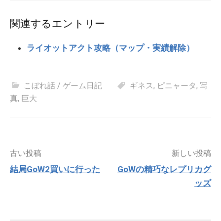
関連するエントリー
ライオットアクト攻略（マップ・実績解除）
こぼれ話 / ゲーム日記
ギネス
,
ピニャータ
,
写
真
,
巨大
投
古い投稿
新しい投稿
稿
結局GoW2買いに行った
GoWの精巧なレプリカグ
ナ
ッズ
ビ
ゲ
ー
シ