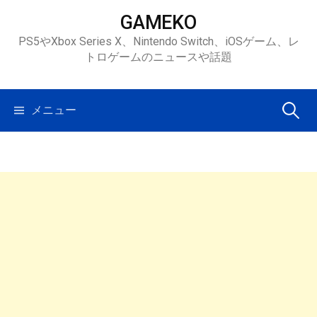
コ
GAMEKO
ン
PS5やXbox Series X、Nintendo Switch、iOSゲーム、レ
テ
トロゲームのニュースや話題
ン
ツ
へ
検
メニュー
ス
キ
索:
ッ
プ