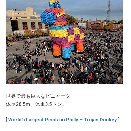
世界で最も巨大なピニャータ。
体長28.5m、体重3.5トン。
[
World’s Largest Pinata in Philly – Trojan Donkey
]