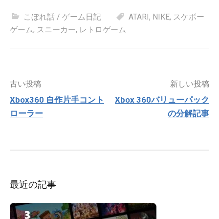
こぼれ話 / ゲーム日記
ATARI
,
NIKE
,
スケボー
ゲーム
,
スニーカー
,
レトロゲーム
投
古い投稿
新しい投稿
稿
Xbox360 自作片手コント
Xbox 360バリューパック
ナ
ローラー
の分解記事
ビ
ゲ
ー
シ
ョ
ン
最近の記事