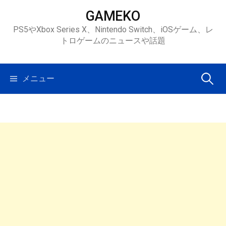
コ
GAMEKO
ン
PS5やXbox Series X、Nintendo Switch、iOSゲーム、レ
テ
トロゲームのニュースや話題
ン
ツ
へ
検
メニュー
ス
キ
索:
ッ
プ