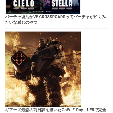
バーチャ復活かVF CROSSROADSってバーチャが如くみ
たいな感じのやつ
ギアーズ最恐の前日譚を描いたGoW: E-Day、UE5で完全